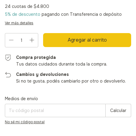
24
cuotas de
$4.800
5% de descuento
pagando con Transferencia o depósito
Ver más detalles
Compra protegida
Tus datos cuidados durante toda la compra.
Cambios y devoluciones
Si no te gusta, podés cambiarlo por otro o devolverlo.
Entregas para el CP:
Cambiar CP
Medios de envío
Calcular
No sé mi código postal