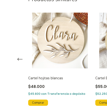
Cartel hojitas blancas
Cartel E
$48.000
$55.0
$45.600
con
Transferencia o depósito
$52.25
a o depósito