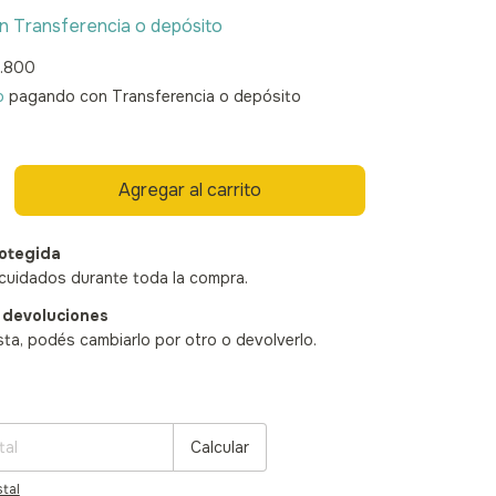
n
Transferencia o depósito
.800
o
pagando con Transferencia o depósito
otegida
cuidados durante toda la compra.
 devoluciones
sta, podés cambiarlo por otro o devolverlo.
:
Cambiar CP
Calcular
tal